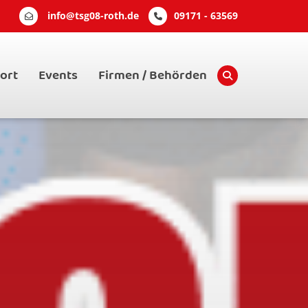
info@tsg08-roth.de
09171 - 63569
ort
Events
Firmen / Behörden