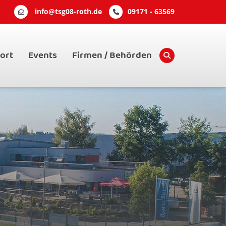
info@tsg08-roth.de
09171 - 63569
ort
Events
Firmen / Behörden