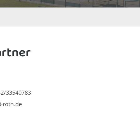
rtner
52/33540783
8-roth.de