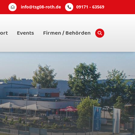
info@tsg08-roth.de
09171 - 63569
ort
Events
Firmen / Behörden