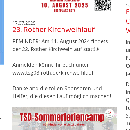
1
E
C
17.07.2025
23. Rother Kirchweihlauf
W
REMINDER: Am 11. August 2024 findets
I
der 22. Rother Kirchweihlauf statt!☀
u
F
Anmelden könnt ihr euch unter
C
www.tsg08-roth.de/kirchweihlauf
(
D
Danke and die tollen Sponsoren und
i
Helfer, die diesen Lauf möglich machen!
Q
f
S
r
T