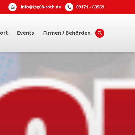
info@tsg08-roth.de
09171 - 63569
ort
Events
Firmen / Behörden