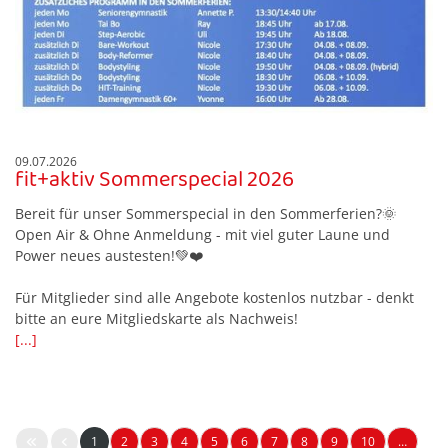
09.07.2026
fit+aktiv Sommerspecial 2026
Bereit für unser Sommerspecial in den Sommerferien?🌞
Open Air & Ohne Anmeldung - mit viel guter Laune und
Power neues austesten!💚❤️
Für Mitglieder sind alle Angebote kostenlos nutzbar - denkt
bitte an eure Mitgliedskarte als Nachweis!
[...]
1
2
3
4
5
6
7
8
9
10
…