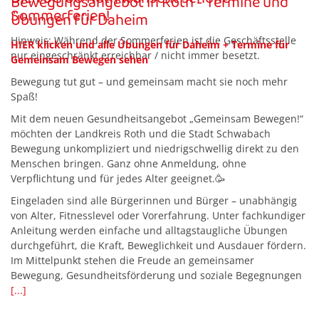
Bewegungsangebot in Roth - Termine und
Sommerferien!
Übungen für Daheim
Hinweis: Während der Sommerferien ist die Geschäftsstelle
HIER
klicken und alle Übungen für Daheim + Termine für
nur eingeschränkt erreichbar / nicht immer besetzt.
Gemeinsam Bewegen sehen
Bewegung tut gut – und gemeinsam macht sie noch mehr
Spaß!
Mit dem neuen Gesundheitsangebot „Gemeinsam Bewegen!“
möchten der Landkreis Roth und die Stadt Schwabach
Bewegung unkompliziert und niedrigschwellig direkt zu den
Menschen bringen. Ganz ohne Anmeldung, ohne
Verpflichtung und für jedes Alter geeignet.🥳
Eingeladen sind alle Bürgerinnen und Bürger – unabhängig
von Alter, Fitnesslevel oder Vorerfahrung. Unter fachkundiger
Anleitung werden einfache und alltagstaugliche Übungen
durchgeführt, die Kraft, Beweglichkeit und Ausdauer fördern.
Im Mittelpunkt stehen die Freude an gemeinsamer
Bewegung, Gesundheitsförderung und soziale Begegnungen
[...]