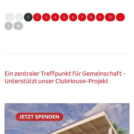
1
2
3
4
5
6
7
8
9
10
…
Ein zentraler Treffpunkt für Gemeinschaft -
Unterstützt unser ClubHouse-Projekt