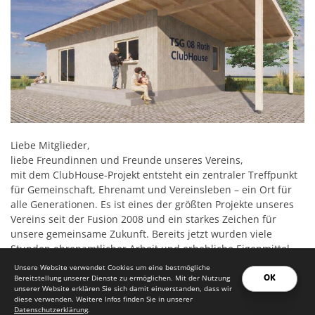
Liebe Mitglieder,
liebe Freundinnen und Freunde unseres Vereins,
mit dem ClubHouse-Projekt entsteht ein zentraler Treffpunkt
für Gemeinschaft, Ehrenamt und Vereinsleben – ein Ort für
alle Generationen. Es ist eines der größten Projekte unseres
Vereins seit der Fusion 2008 und ein starkes Zeichen für
unsere gemeinsame Zukunft. Bereits jetzt wurden viele
Stunden ehrenamtlicher Arbeit und erhebliche Eigenmittel
eingebracht. Um das Projekt erfolgreich abschließen zu
Unsere Website verwendet Cookies um eine bestmögliche
OK
können, sind wir weiterhin auf Spenden aus dem Kreis
Bereitstellung unserer Dienste zu ermöglichen. Mit der Nutzung
unserer Website erklären Sie sich damit einverstanden, dass wir
unserer Mitglieder und Unterstützer angewiesen. Jeder
diese verwenden. Weitere Infos finden Sie in unserer
Beitrag zählt. Mit eurer Spende helft ihr dabei, dieses
Datenschutzerklärung
.