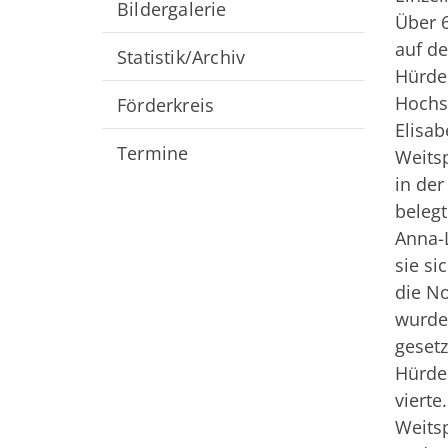
Bildergalerie
Über 6
auf de
Statistik/Archiv
Hürde
Hochsp
Förderkreis
Elisab
Termine
Weits
in der
belegt
Anna-L
sie si
die No
wurde 
geset
Hürden
vierte
Weitsp