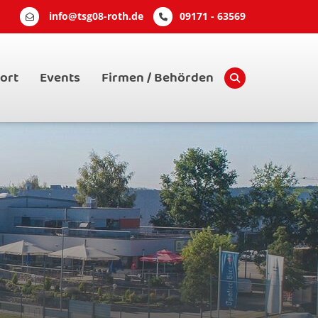
info@tsg08-roth.de
09171 - 63569
ort
Events
Firmen / Behörden