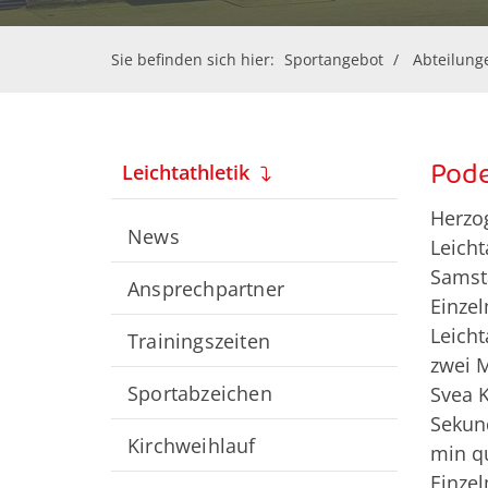
Sie befinden sich hier:
Sportangebot
Abteilung
Pode
Leichtathletik
Herzog
News
Leicht
Samsta
Ansprechpartner
Einzel
Leicht
Trainingszeiten
zwei M
Sportabzeichen
Svea K
Sekund
Kirchweihlauf
min qu
Einzel