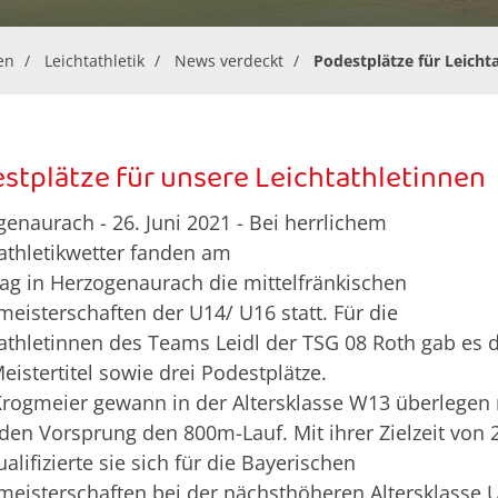
en
Leichtathletik
News verdeckt
Podestplätze für Leicht
stplätze für unsere Leichtathletinnen
enaurach - 26. Juni 2021 - Bei herrlichem
athletikwetter fanden am
g in Herzogenaurach die mittelfränkischen
meisterschaften der U14/ U16 statt. Für die
athletinnen des Teams Leidl der TSG 08 Roth gab es 
eistertitel sowie drei Podestplätze.
rogmeier gewann in der Altersklasse W13 überlegen 
en Vorsprung den 800m-Lauf. Mit ihrer Zielzeit von 
alifizierte sie sich für die Bayerischen
meisterschaften bei der nächsthöheren Altersklasse 