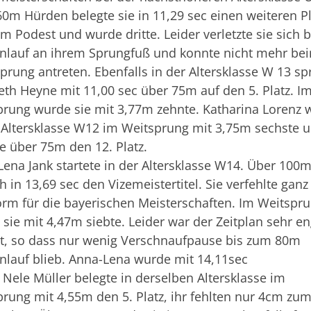
0m Hürden belegte sie in 11,29 sec einen weiteren Pl
m Podest und wurde dritte. Leider verletzte sie sich 
nlauf an ihrem Sprungfuß und konnte nicht mehr be
rung antreten. Ebenfalls in der Altersklasse W 13 spr
eth Heyne mit 11,00 sec über 75m auf den 5. Platz. I
prung wurde sie mit 3,77m zehnte. Katharina Lorenz 
 Altersklasse W12 im Weitsprung mit 3,75m sechste 
e über 75m den 12. Platz.
ena Jank startete in der Altersklasse W14. Über 100m
ch in 13,69 sec den Vizemeistertitel. Sie verfehlte gan
rm für die bayerischen Meisterschaften. Im Weitspr
sie mit 4,47m siebte. Leider war der Zeitplan sehr en
zt, so dass nur wenig Verschnaufpause bis zum 80m
lauf blieb. Anna-Lena wurde mit 14,11sec
. Nele Müller belegte in derselben Altersklasse im
rung mit 4,55m den 5. Platz, ihr fehlten nur 4cm zu