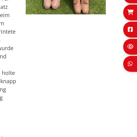
atz
beim
im
intete
m
wurde
und
 holte
z knapp
ung
g
m