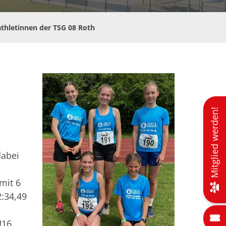
athletinnen der TSG 08 Roth
Mitglied werden!
dabei
mit 6
2:34,49
U16.