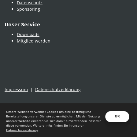
Datenschutz
Sponsoring
Unser Service
Downloads
Mitglied werden
Impressum
|
Datenschutzerklärung
Unsere Website verwendet Cookies um eine bestmögliche
OK
Bereitstellung unserer Dienste zu ermöglichen. Mit der Nutzung
unserer Website erklären Sie sich damit einverstanden, dass wir
diese verwenden. Weitere Infos finden Sie in unserer
Datenschutzerklärung
.
© 2026 - Turn- und Sportgemeinschaft 08 Roth e.V.