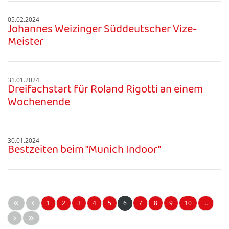
05.02.2024
Johannes Weizinger Süddeutscher Vize-
Meister
31.01.2024
Dreifachstart für Roland Rigotti an einem
Wochenende
30.01.2024
Bestzeiten beim "Munich Indoor"
1
2
3
4
5
6
7
8
9
10
…