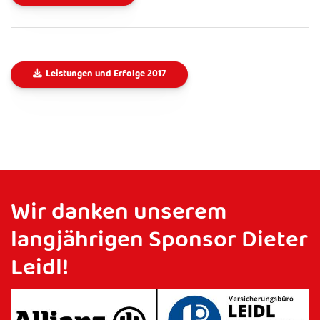
Leistungen und Erfolge 2017
Wir danken unserem
langjährigen Sponsor Dieter
Leidl!