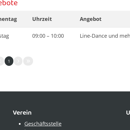
ebote
hentag
Uhrzeit
Angebot
stag
09:00
–
10:00
Line-Dance und meh
1
Verein
U
Geschäftsstelle