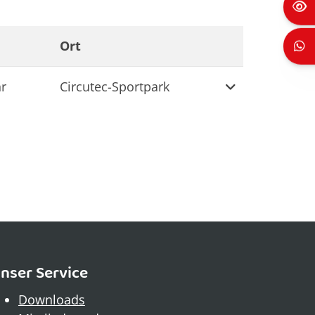
Ort
Weitere Inform
r
Circutec-Sportpark
nser Service
Downloads