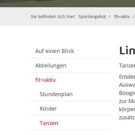
Sie befinden sich hier:
Sportangebot
fit+aktiv
Li
Auf einen Blick
Abteilungen
Tanze
Entdec
fit+aktiv
Auswah
Boogie
Stundenplan
zur Mu
Kinder
körper
zusätz
Tanzen