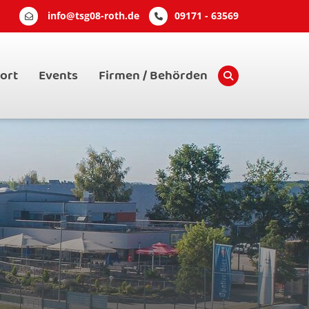
info@tsg08-roth.de
09171 - 63569
ort
Events
Firmen / Behörden