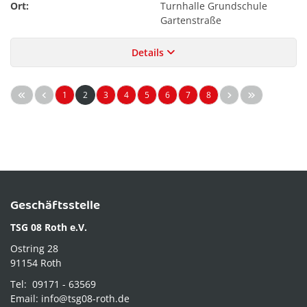
Ort:
Turnhalle Grundschule
Gartenstraße
Details
1
2
3
4
5
6
7
8
Geschäftsstelle
TSG 08 Roth e.V.
Ostring 28
91154 Roth
Tel: 09171 - 63569
Email: info@tsg08-roth.de